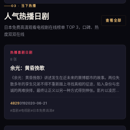
03 · 当下热播
人气热播日剧
查看全部
日本免费高清观看电视剧在线榜单 TOP 3，口碑、热
度双双在线
热播喜剧日剧
8 张
余光：黄昏挽歌
《余光：黄昏挽歌》讲述发生在近未来的赛博都市的故事。两位失
散多年的孪生兄弟不得不重新踏上寻找真相的征途，陷入身份与忠
诚的两难抉择，最终让正义以另一种方式得到伸张。影片以凌厉的
镜头语言，呈现出一部来自中国大陆的喜剧佳作。
4829
319
2020-06-21
#喜剧#电视剧#日本免费高清#