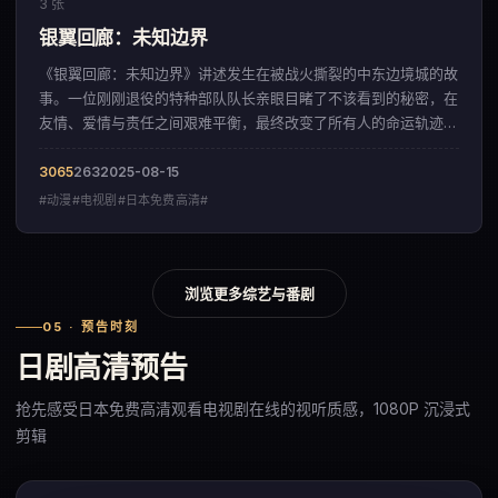
3 张
银翼回廊：未知边界
《银翼回廊：未知边界》讲述发生在被战火撕裂的中东边境城的故
事。一位刚刚退役的特种部队队长亲眼目睹了不该看到的秘密，在
友情、爱情与责任之间艰难平衡，最终改变了所有人的命运轨迹。
影片以冷峻克制的影像调性，呈现出一部来自美国的动漫佳作。
3065
263
2025-08-15
#动漫#电视剧#日本免费高清#
浏览更多综艺与番剧
05 · 预告时刻
日剧高清预告
抢先感受日本免费高清观看电视剧在线的视听质感，1080P 沉浸式
剪辑