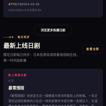
4772
278
2023-03-25
#动作#电影#日本免费高清#
浏览更多热播日剧
04 · 每日同步
最新上线日剧
查看全部
樱花日剧每日同步：日本免费高清观看电视剧在线，
第一时间追新番
新上惊悚日剧
6 张
暴雪围猎
《暴雪围猎》讲述发生在一艘横渡大西洋的客轮上的故事。一支沦
落到边境的雇佣兵小队在一场失踪事件中成为唯一关键证人，在道