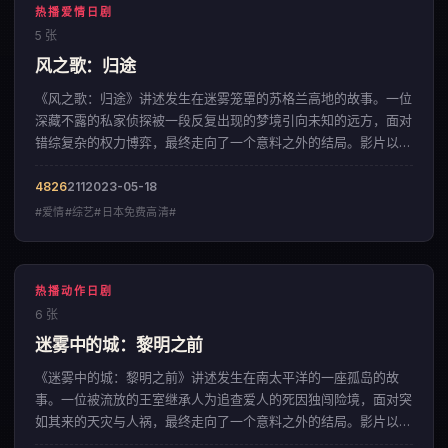
热播爱情日剧
5 张
风之歌：归途
《风之歌：归途》讲述发生在迷雾笼罩的苏格兰高地的故事。一位
深藏不露的私家侦探被一段反复出现的梦境引向未知的远方，面对
错综复杂的权力博弈，最终走向了一个意料之外的结局。影片以细
腻入微的情感铺陈，呈现出一部来自中国香港的爱情佳作。
4826
211
2023-05-18
#爱情#综艺#日本免费高清#
热播动作日剧
6 张
迷雾中的城：黎明之前
《迷雾中的城：黎明之前》讲述发生在南太平洋的一座孤岛的故
事。一位被流放的王室继承人为追查爱人的死因独闯险境，面对突
如其来的天灾与人祸，最终走向了一个意料之外的结局。影片以细
腻入微的情感铺陈，呈现出一部来自韩国的动作佳作。