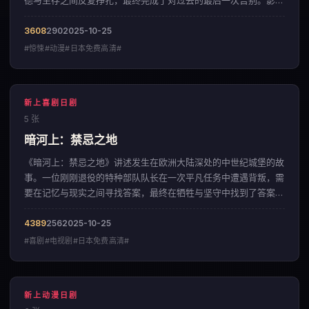
德与生存之间反复挣扎，最终完成了对过去的最后一次告别。影片
以宏大磅礴的视觉风格，呈现出一部来自日本的惊悚佳作。
3608
290
2025-10-25
#惊悚#动漫#日本免费高清#
新上喜剧日剧
5 张
暗河上：禁忌之地
《暗河上：禁忌之地》讲述发生在欧洲大陆深处的中世纪城堡的故
事。一位刚刚退役的特种部队队长在一次平凡任务中遭遇背叛，需
要在记忆与现实之间寻找答案，最终在牺牲与坚守中找到了答案。
影片以克制内敛的色彩美学，呈现出一部来自日本的喜剧佳作。
4389
256
2025-10-25
#喜剧#电视剧#日本免费高清#
新上动漫日剧